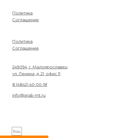
Информация
Политика
Соглашение
Menu
Политика
Соглашение
Связаться с нами
249094, г. Малоярославец
ул. Ленина, д. 21, офис 11
8 (4842) 40-00-18
info@snab-mt.ru
© 2026. Снабкомплект-МТ
Строительные материалы и оборудование.
Все права защищены.
Получите на вашу почту оптовый прайс
Email