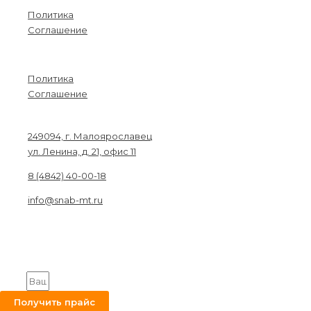
Политика
Соглашение
Menu
Политика
Соглашение
Связаться с нами
249094, г. Малоярославец
ул. Ленина, д. 21, офис 11
8 (4842) 40-00-18
info@snab-mt.ru
© 2026. Снабкомплект-МТ
Строительные материалы и оборудование.
Все права защищены.
Получите на вашу почту оптовый прайс
Email
Получить прайс