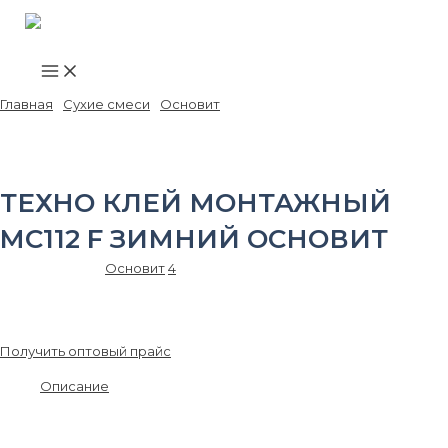
Main
Перейти
Menu
к
содержимому
Главная
/
Сухие смеси
/
Основит
/ ТЕХНО клей монтажный MC112 F
зимний ОСНОВИТ
ТЕХНО КЛЕЙ МОНТАЖНЫЙ
MC112 F ЗИМНИЙ ОСНОВИТ
Артикул:
89578
Основит
4
726.00
₽
/шт.
Получить оптовый прайс
Описание
Материалы от производителя, гарантия качества, всегда в
наличии