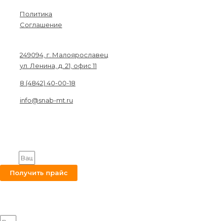
Политика
Соглашение
Связаться с нами
249094, г. Малоярославец
ул. Ленина, д. 21, офис 11
8 (4842) 40-00-18
info@snab-mt.ru
© 2026. Снабкомплект-МТ
Строительные материалы и оборудование.
Все права защищены.
Получите на вашу почту оптовый прайс
Email
Получить прайс
Оставьте заявку на получение оптового прайса