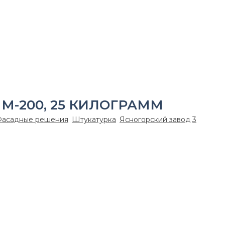
ная» М-200, 25 килограмм
М-200, 25 КИЛОГРАММ
Фасадные решения
,
Штукатурка
,
Ясногорский завод
3
ов зданий, стен, потолков и других поверхностей. Для клад
а стяжек. Применяется при выполнении как наружных, так и 