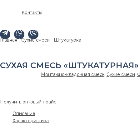
Контакты
Главная
/
Сухие смеси
/
Штукатурка
/ Сухая смесь «Штукатур
СУХАЯ СМЕСЬ «ШТУКАТУРНАЯ» 
Артикул:
SS00142
Монтажно-кладочная смесь
,
Сухие смеси
,
170.00
₽
/шт.
Получить оптовый прайс
Описание
Характеристика
Штукатурная смесь М200 используется для штукатурки фасад
ремонтных работ, заделки и обработки швов. Для устройств