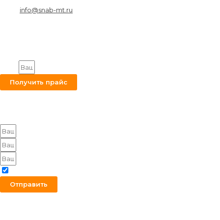
info@snab-mt.ru
© 2026. Снабкомплект-МТ
Строительные материалы и оборудование.
Все права защищены.
Получите на вашу почту оптовый прайс
Email
Получить прайс
Оставьте заявку на получение оптового прайса
Я согласен с политикой конфиденциальности
Отправить