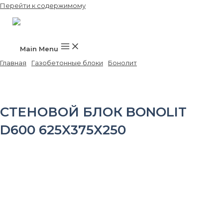
Перейти к содержимому
Main Menu
Главная
/
Газобетонные блоки
/
Бонолит
/ Стеновой блок Bonolit
D600 625x375x250
СТЕНОВОЙ БЛОК BONOLIT
D600 625X375X250
Размер, мм
625x375x250
Марка по плотности, кг/м³
D600
Класс прочности
B2,5
Марка морозостойкости
F100
Теплопроводность, Вт/м×С
0,14
Ширина, мм
300
Длина, мм
625