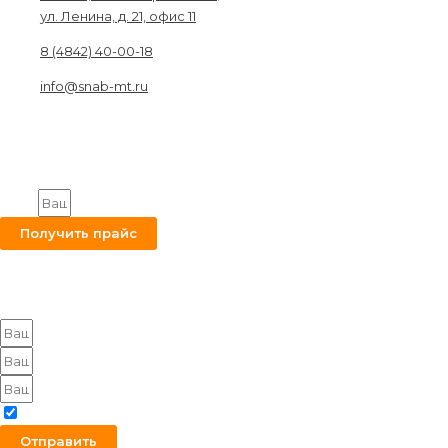
ул. Ленина, д. 21, офис 11
8 (4842) 40-00-18
info@snab-mt.ru
© 2026. Снабкомплект-МТ
Строительные материалы и оборудование.
Все права защищены.
Получите на вашу почту оптовый прайс
Email
Получить прайс
Оставьте заявку на получение оптового прайса
Я согласен с политикой конфиденциальности
Отправить