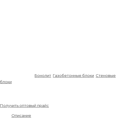
Высота, мм
200
Объем блока, м³
0,059
Паропроницаемость (мг/м×ч×Па)
0,16
Усадка при высыхании (мм/м)
0,25
Предел огнестойкости
REI360
Кол. блоков в поддоне, шт
32
Монтажный вес, кг
47,46
Кол.блоков для 1м² стены, шт
6,7
Кол. блоков в м³, шт
16,95
Кол. блоков в машине, шт
640
Кол. блоков в машине, м³
31,875
Артикул:
B003-79
Бонолит
,
Газобетонные блоки
,
Стеновые
блоки
6 200.00
₽
\ м3
Получить оптовый прайс
Описание
Стеновой блок – применяют при строительстве частных