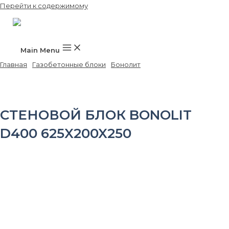
Перейти к содержимому
Main Menu
Главная
/
Газобетонные блоки
/
Бонолит
/ Стеновой блок Bonolit
D400 625x200x250
СТЕНОВОЙ БЛОК BONOLIT
D400 625X200X250
Размер, мм
625x200x250
Марка по плотности, кг/м³
D400
Класс прочности
B2,5
Марка морозостойкости
F100
Теплопроводность, Вт/м×С
0,096
Ширина, мм
300
Длина, мм
625