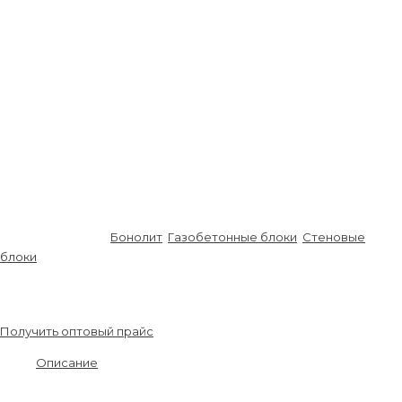
Высота, мм
200
Объем блока, м³
0,031
Паропроницаемость (мг/м×ч×Па)
0,23
Усадка при высыхании (мм/м)
0,28
Предел огнестойкости
REI360
Кол. блоков в поддоне, шт
64
Монтажный вес, кг
16,88
Кол.блоков для 1м² стены, шт
6,7
Кол. блоков в м³, шт
32,25
Кол. блоков в машине, шт
640
Кол. блоков в машине, м³
31,875
Артикул:
B003-90
Бонолит
,
Газобетонные блоки
,
Стеновые
блоки
6 200.00
₽
\ м3
Получить оптовый прайс
Описание
Стеновой блок – применяют при строительстве частных