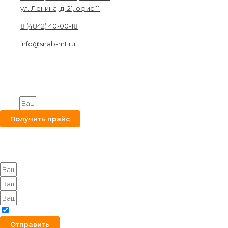
ул. Ленина, д. 21, офис 11
8 (4842) 40-00-18
info@snab-mt.ru
© 2026. Снабкомплект-МТ
Строительные материалы и оборудование.
Все права защищены.
Получите на вашу почту оптовый прайс
Email
Получить прайс
Оставьте заявку на получение оптового прайса
Я согласен с политикой конфиденциальности
Отправить