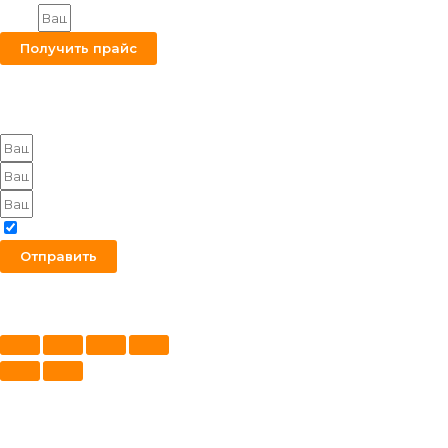
Email
Получить прайс
Оставьте заявку на получение оптового прайса
Я согласен с политикой конфиденциальности
Отправить