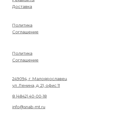
Доставка
Информация
Политика
Соглашение
Menu
Политика
Соглашение
Связаться с нами
249094, г. Малоярославец
ул. Ленина, д. 21, офис 11
8 (4842) 40-00-18
info@snab-mt.ru
© 2026. Снабкомплект-МТ
Строительные материалы и оборудование.
Все права защищены.
Получите на вашу почту оптовый прайс