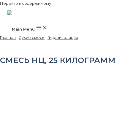
Перейти к содержимому
Main Menu
Главная
/
Сухие смеси
/
Гидроизоляция
/ Смесь НЦ, 25 килограмм
СМЕСЬ НЦ, 25 КИЛОГРАММ
Цвет:
серый
Область применения:
стены и полы
Максимальная фракция, мм:
2,5
Расход смеси на 1 м² при толщине 10 мм, кг:
18 – 19
Расход воды на 1 кг сухой смеси, л:
0,15-0,17
Подвижность растворной смеси,:
Пк3
Насыпная плотность, смеси, кг/м³:
1480 – 1520
Плотность раствора, кг/м³:
1900 – 1950
Толщина слоя, мм:
стены:10-30, полы:30-50
Прочность сцепления с основанием (адгезия), МПа:
1,79