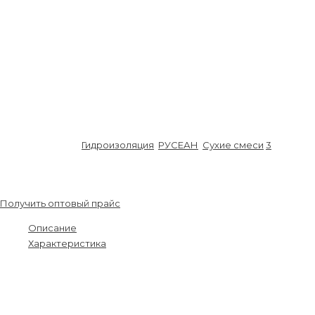
Температура проведения работ:
от +5°C до +25°C
Жизнеспособность раствора, час:
1
Температурный диапазон эксплуатации:
от -35°C до +40°C
Морозостойкость:
F50
Водонепроницаемость:
W6
Прочность на сжатие, МПа:
31
Срок годности, мес.:
6
Вес мешка, кг:
25
Артикул:
SS00112
Гидроизоляция
,
РУСЕАН
,
Сухие смеси
3
260.00
₽
/шт.
Получить оптовый прайс
Описание
Характеристика
Смесь НЦ – сухая смесь на основе комплексного вяжущего,
минерального наполнителя и химических добавок. Применяется
для гидроизоляции подземных емкостных сооружений,
бассейнов, подвалов, подземных гаражей, кровлей, полов