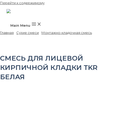
Перейти к содержимому
Main Menu
Главная
/
Сухие смеси
/
Монтажно-кладочная смесь
/ Смесь для
лицевой кирпичной кладки TKR белая
СМЕСЬ ДЛЯ ЛИЦЕВОЙ
КИРПИЧНОЙ КЛАДКИ TKR
БЕЛАЯ
Марочная прочность на сжатие:
≥10 МПа
Прочность сцепления с основанием:
≥0,3 МПа
Расход воды на 1 кг сухой смеси:
0,12-0,14 Литр
Рекомендуемая толщина шва кладки:
5-15 мм
Жизнеспособность раствора:
≥2 Час