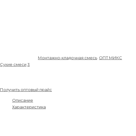
Морозостойкость:
100 Циклов
Температура окружающей среды и основания:
+5°С…+30°С
Градус Цельсия
Температура эксплуатации:
-50…+70 ºС Градус Цельсия
Расход смеси на 1 м2 кладки (шов 10 мм, кладка в 1/2
кирпича):
50 КГ
Срок хранения:
12 Месяц
Вес упаковки:
25 КГ
Артикул:
SS00079
Монтажно-кладочная смесь
,
ОПТ МИКС
,
Сухие смеси
3
390.00
₽
/шт.
Получить оптовый прайс
Описание
Характеристика
Для лицевой кирпичной кладки
Применяется для кирпичной кладки с одновременной
декоративной расшивкой швов. После высыхания раствора