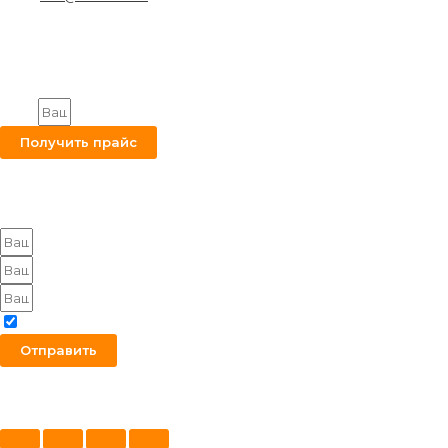
© 2026. Снабкомплект-МТ
Строительные материалы и оборудование.
Все права защищены.
Получите на вашу почту оптовый прайс
Email
Получить прайс
Оставьте заявку на получение оптового прайса
Я согласен с политикой конфиденциальности
Отправить