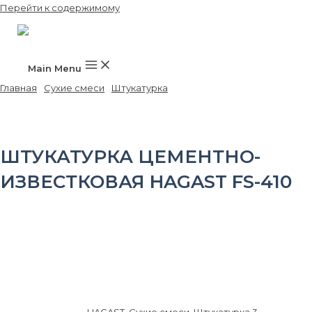
Перейти к содержимому
Main Menu
Главная
/
Сухие смеси
/
Штукатурка
/ Штукатурка цементно-
известковая HAGAST FS-410
ШТУКАТУРКА ЦЕМЕНТНО-
ИЗВЕСТКОВАЯ HAGAST FS-410
40 кг
Для высоко качественного выравнивания стен и потолков
внутри помещений и фасада снаружи зданий. Высокая гладкость
готовой поверхности. Высокая паропроницаемость. Широкий
интервал выравнивания 5…50 мм. Для ручного и машинного
нанесения. Для внутренних и наружных работ.