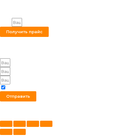
Строительные материалы и оборудование.
Все права защищены.
Получите на вашу почту оптовый прайс
Email
Получить прайс
Оставьте заявку на получение оптового прайса
Я согласен с политикой конфиденциальности
Отправить