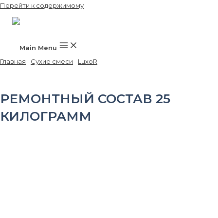
Перейти к содержимому
Main Menu
Главная
/
Сухие смеси
/
LuxoR
/ Ремонтный состав 25 килограмм
РЕМОНТНЫЙ СОСТАВ 25
КИЛОГРАММ
Цвет
серый
Сроки схватывания
– начало, мин, не ранее 45 – конец, мин, не позднее 80
Подвижность, Рк/см Рк4/
18-22
Наибольшая крупность зерен заполнителя, мм
5,0