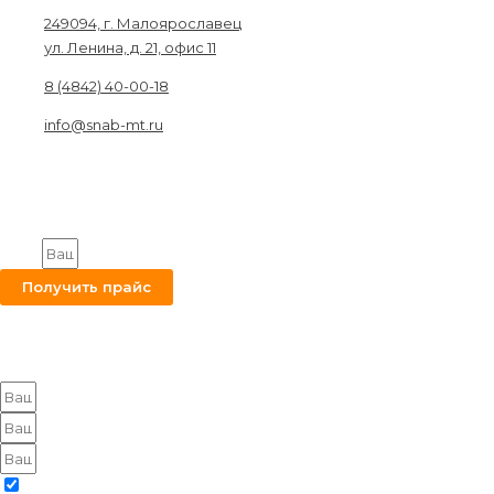
249094, г. Малоярославец
ул. Ленина, д. 21, офис 11
8 (4842) 40-00-18
info@snab-mt.ru
© 2026. Снабкомплект-МТ
Строительные материалы и оборудование.
Все права защищены.
Получите на вашу почту оптовый прайс
Email
Получить прайс
Оставьте заявку на получение оптового прайса
Я согласен с политикой конфиденциальности