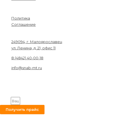
Menu
Политика
Соглашение
Связаться с нами
249094, г. Малоярославец
ул. Ленина, д. 21, офис 11
8 (4842) 40-00-18
info@snab-mt.ru
© 2026. Снабкомплект-МТ
Строительные материалы и оборудование.
Все права защищены.
Получите на вашу почту оптовый прайс
Email
Получить прайс