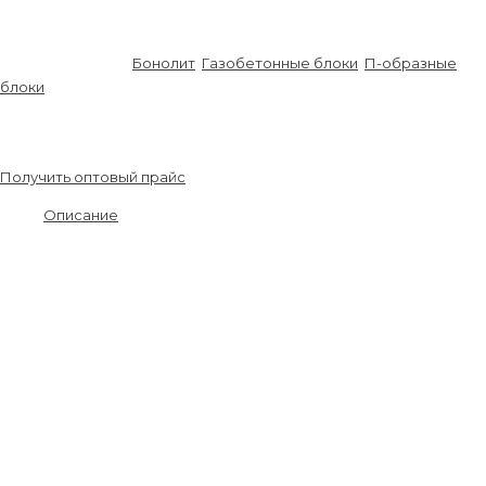
Усадка при высыхании (мм/м)
0,24
Предел огнестойкости
REI240
Артикул:
B003-69
Бонолит
,
Газобетонные блоки
,
П-образные
блоки
650.00
₽
\ м3
Получить оптовый прайс
Описание
П(U) образный блок из газобетона – представляет из себя
опалубку несъемного типа и массово применяется для создания
армопояса. Это необходимо для правильного распределения
нагрузки на конструкцию.
Основные достоинства П(U)-образного газобетонного блока:
Малый вес;
Точная геометрия;
Пожаростойкость;
Простота монтажа;
Экологичность;