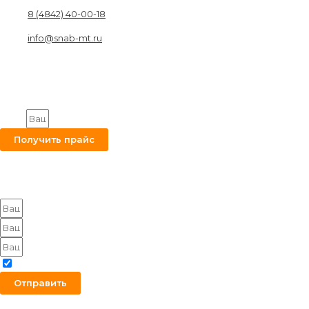
8 (4842) 40-00-18
info@snab-mt.ru
© 2026. Снабкомплект-МТ
Строительные материалы и оборудование.
Все права защищены.
Получите на вашу почту оптовый прайс
Email
Получить прайс
Оставьте заявку на получение оптового прайса
Я согласен с политикой конфиденциальности
Отправить