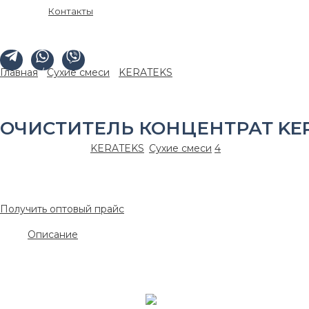
Контакты
Главная
/
Сухие смеси
/
KERATEKS
/ Очиститель концентрат K
ОЧИСТИТЕЛЬ КОНЦЕНТРАТ KERA
Артикул:
ker0007
KERATEKS
,
Сухие смеси
4
980.00
₽
/шт.
Получить оптовый прайс
Описание
KERATEKS Cement Cleaner – кислотный высококонцентрирован
камня, любых загрязнений минерального характера и высолов