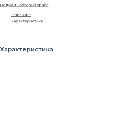
Получить оптовый прайс
Описание
Характеристика
Применяется для кладки и одновременной облицовки наружных
и внутренних стен зданий и сооружений.
Характеристика