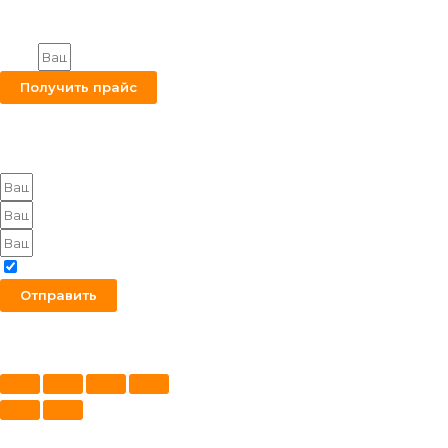
Все права защищены.
Получите на вашу почту оптовый прайс
Email
Получить прайс
Оставьте заявку на получение оптового прайса
Я согласен с политикой конфиденциальности
Отправить