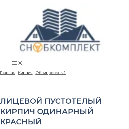
Main
Перейти
Menu
к
содержимому
Главная
/
Кирпич
/
Облицовочный
/ Лицевой пустотелый кирпич
одинарный красный
ЛИЦЕВОЙ ПУСТОТЕЛЫЙ
КИРПИЧ ОДИНАРНЫЙ
КРАСНЫЙ