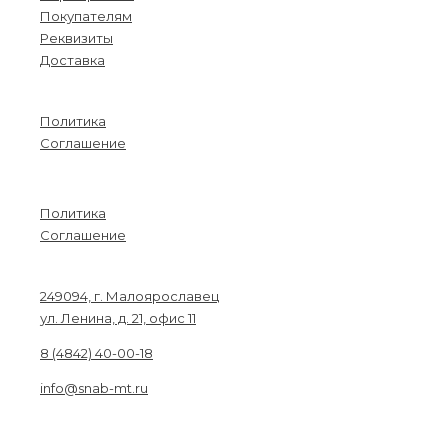
Покупателям
Реквизиты
Доставка
Информация
Политика
Соглашение
Menu
Политика
Соглашение
Связаться с нами
249094, г. Малоярославец
ул. Ленина, д. 21, офис 11
8 (4842) 40-00-18
info@snab-mt.ru
© 2026. Снабкомплект-МТ
Строительные материалы и оборудование.