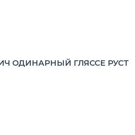
ич одинарный гляссе руст
Ч ОДИНАРНЫЙ ГЛЯССЕ РУСТ
ОСТ 530-2012