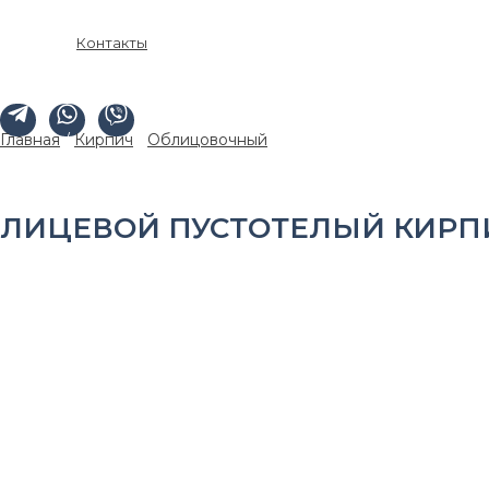
Контакты
Главная
/
Кирпич
/
Облицовочный
/ Лицевой пустотелый кирп
ЛИЦЕВОЙ ПУСТОТЕЛЫЙ КИРПИ
Маркировка кирпича:
КР-л-пу 250*120*65/1НФ/175/1,4/100/Г
Размер:
250х120х65мм.
Прочность:
М175
Пустотность:
40%, утолщенная лицевая стенка
Морозостойкость:
100 циклов
Масса:
2,4±0,2кг.
Теплопроводность:
0,39Вт/(моС).
Водопоглощение:
8-12%
Количество на поддоне:
480 шт.