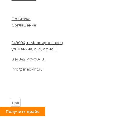
Menu
Политика
Соглашение
Связаться с нами
249094, г. Малоярославец
ул. Ленина, д. 21, офис 11
8 (4842) 40-00-18
info@snab-mt.ru
© 2026. Снабкомплект-МТ
Строительные материалы и оборудование.
Все права защищены.
Получите на вашу почту оптовый прайс
Email
Получить прайс