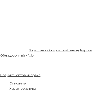
Масса:
2,4±0,2кг.
Теплопроводность:
0,39Вт/(моС).
Водопоглощение:
8-12%
Количество на поддоне:
480 шт.
Размер поддона:
1м*1м
Количество поддонов в автомобиле:
17шт.
Количество в автомобиле:
8160шт.
Цвет:
белый
Фактура:
бархат
Артикул:
K002-68
Воротынский кирпичный завод
,
Кирпич
,
Облицовочный
k4_k4
36.30
₽
33.76
₽
/шт.
Получить оптовый прайс
Описание
Характеристика
Применяется для кладки и одновременной облицовки наружных
и внутренних стен зданий и сооружений.