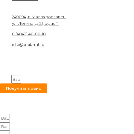
Связаться с нами
249094, г. Малоярославец
ул. Ленина, д. 21, офис 11
8 (4842) 40-00-18
info@snab-mt.ru
© 2026. Снабкомплект-МТ
Строительные материалы и оборудование.
Все права защищены.
Получите на вашу почту оптовый прайс
Email
Получить прайс
Оставьте заявку на получение оптового прайса