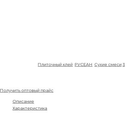
– в нормальных условиях:
не менее 0,5 МПа
– после хранения в воде:
не менее 0,5 МПа
– после температурного старения:
не менее 0,5 МПа
– после циклов замораживания/оттаивания:
не менее 0,5
МПа
Нормативный документ:
ГОСТ Р 56387-2015
Срок хранения:
1 год
Фасовка:
25 кг
Артикул:
SS00105
Плиточный клей
,
РУСЕАН
,
Сухие смеси
3
480.00
₽
/шт.
Получить оптовый прайс
Описание
Характеристика
Смесь сухая строительная клеевая на цементном вяжущем
«Плиточный клей ЗИМНИЙ»
Предназначена для укладки керамической плитки,
керамогранита и каменной плитки размером не более 60х60 см,