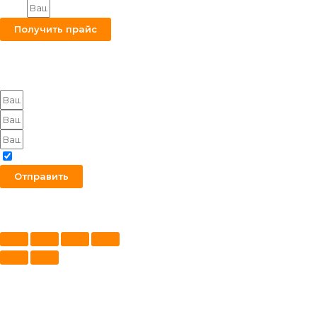
Email
Получить прайс
Оставьте заявку на получение оптового прайса
Я согласен с политикой конфиденциальности
Отправить