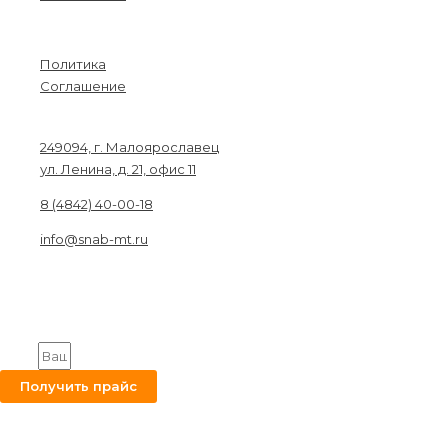
Menu
Политика
Соглашение
Связаться с нами
249094, г. Малоярославец
ул. Ленина, д. 21, офис 11
8 (4842) 40-00-18
info@snab-mt.ru
© 2026. Снабкомплект-МТ
Строительные материалы и оборудование.
Все права защищены.
Получите на вашу почту оптовый прайс
Email
Получить прайс