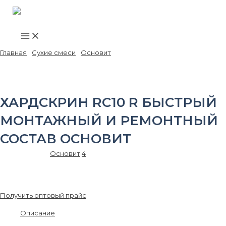
Main
Перейти
Menu
к
содержимому
Главная
/
Сухие смеси
/
Основит
/ ХАРДСКРИН RC10 R Быстрый
монтажный и ремонтный состав ОСНОВИТ
ХАРДСКРИН RC10 R БЫСТРЫЙ
МОНТАЖНЫЙ И РЕМОНТНЫЙ
СОСТАВ ОСНОВИТ
Артикул:
87122
Основит
4
554.00
₽
/шт.
Получить оптовый прайс
Описание