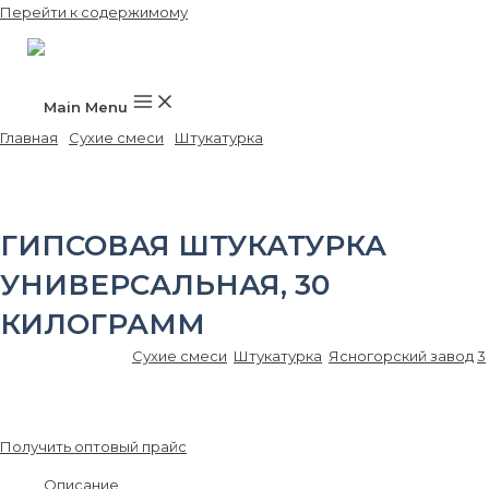
Перейти к содержимому
Main Menu
Главная
/
Сухие смеси
/
Штукатурка
/ Гипсовая штукатурка
Универсальная, 30 килограмм
ГИПСОВАЯ ШТУКАТУРКА
УНИВЕРСАЛЬНАЯ, 30
КИЛОГРАММ
Артикул:
SS00150
Сухие смеси
,
Штукатурка
,
Ясногорский завод
3
300.00
₽
/шт.
Получить оптовый прайс
Описание