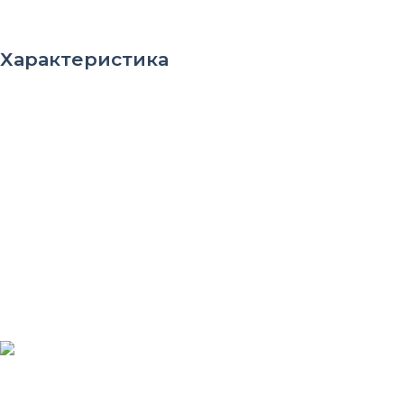
Усадка сведена к минимуму. В результате, это снижает риск
образования трещин.
Характеристика