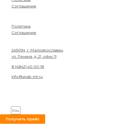
Соглашение
Menu
Политика
Соглашение
Связаться с нами
249094, г. Малоярославец
ул. Ленина, д. 21, офис 11
8 (4842) 40-00-18
info@snab-mt.ru
© 2026. Снабкомплект-МТ
Строительные материалы и оборудование.
Все права защищены.
Получите на вашу почту оптовый прайс
Email
Получить прайс