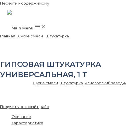
Перейти к содержимому
Main Menu
Главная
/
Сухие смеси
/
Штукатурка
/ Гипсовая штукатурка
Универсальная, 1 т
ГИПСОВАЯ ШТУКАТУРКА
УНИВЕРСАЛЬНАЯ, 1 Т
Артикул:
SS00151
Сухие смеси
,
Штукатурка
,
Ясногорский завод
4
10 560.00
₽
/шт.
Получить оптовый прайс
Описание
Характеристика