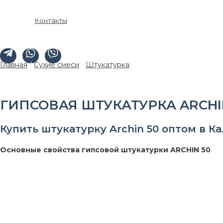
Контакты
Главная
/
Сухие смеси
/
Штукатурка
/ Гипсовая штукатурка A
ГИПСОВАЯ ШТУКАТУРКА ARCHI
Купить штукатурку Archin 50 оптом в Ка
Основные свойства гипсовой штукатурки ARCHIN 50
Расход:
9-10 кг/м2
Толщина штукатурного слоя на стене:
8-50 мм
Толщина штукатурного слоя на потолке:
8-15 мм
Размер зерна:
до 1,2 мм
Количество воды затворения:
0,44 – 0,48 л/кг