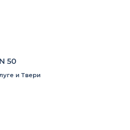
RCHIN 50
N 50
луге и Твери