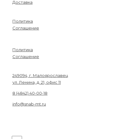
Доставка
Информация
Политика
Соглашение
Menu
Политика
Соглашение
Связаться с нами
249094, г. Малоярославец
ул. Ленина, д. 21, офис 11
8 (4842) 40-00-18
info@snab-mt.ru
© 2026. Снабкомплект-МТ
Строительные материалы и оборудование.
Все права защищены.
Получите на вашу почту оптовый прайс