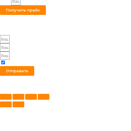
Email
Получить прайс
Оставьте заявку на получение оптового прайса
Я согласен с политикой конфиденциальности
Отправить