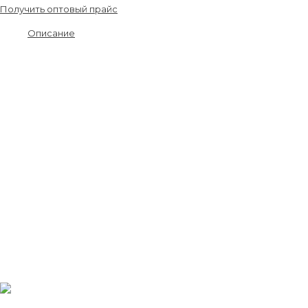
Получить оптовый прайс
Описание
Материалы от производителя, гарантия качества, всегда в
наличии