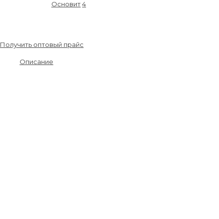
Артикул:
87862
Основит
4
8 542.00
₽
/шт.
Получить оптовый прайс
Описание
Материалы от производителя, гарантия качества, всегда в
наличии