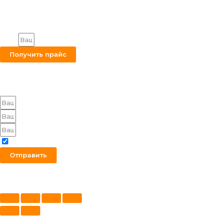
© 2026. Снабкомплект-МТ
Строительные материалы и оборудование.
Все права защищены.
Получите на вашу почту оптовый прайс
Email
Получить прайс
Оставьте заявку на получение оптового прайса
Я согласен с политикой конфиденциальности
Отправить