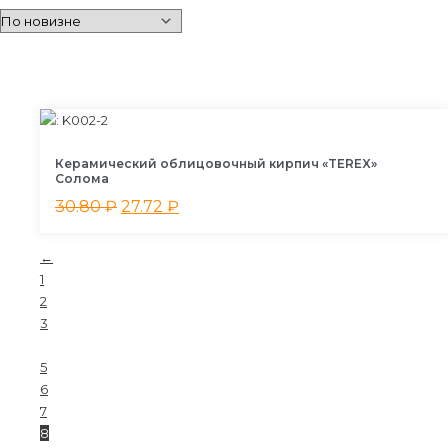
Керамический облицовочный кирпич «TEREX»
Солома
30.80
₽
27.72
₽
←
1
2
3
…
5
6
7
8