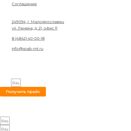
Соглашение
Связаться с нами
249094, г. Малоярославец
ул. Ленина, д. 21, офис 11
8 (4842) 40-00-18
info@snab-mt.ru
© 2026. Снабкомплект-МТ
Строительные материалы и оборудование.
Все права защищены.
Получите на вашу почту оптовый прайс
Email
Получить прайс
Оставьте заявку на получение оптового прайса