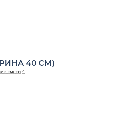
ное полотно ХБ (ширина 40 см)
РИНА 40 СМ)
хие смеси
4
0 см. (по госту 11027 2014). На 100% состоит из качествен
 влаги и загрязнений с поверхности.