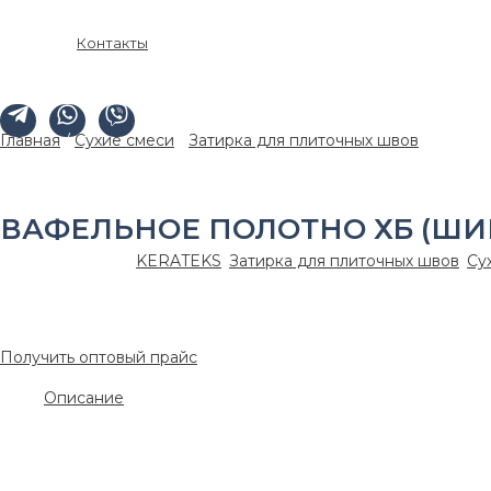
Контакты
Главная
/
Сухие смеси
/
Затирка для плиточных швов
/ Вафель
ВАФЕЛЬНОЕ ПОЛОТНО ХБ (ШИ
Артикул:
ker0011
KERATEKS
,
Затирка для плиточных швов
,
Су
560.00
₽
/шт.
Получить оптовый прайс
Описание
Полотно вафельное в намотке 10 погонных метров, шириной 4
гигроскопичные свойства, эффективно справляется с уборкой