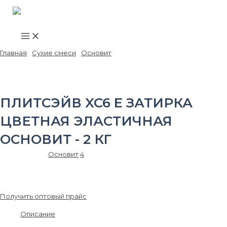
Main
Перейти
Menu
к
содержимому
Главная
/
Сухие смеси
/
Основит
/ ПЛИТСЭЙВ XC6 E затирка
цветная эластичная ОСНОВИТ – 2 кг
ПЛИТСЭЙВ XC6 E ЗАТИРКА
ЦВЕТНАЯ ЭЛАСТИЧНАЯ
ОСНОВИТ - 2 КГ
Артикул:
7769
Основит
4
463.00
₽
/шт.
Получить оптовый прайс
Описание