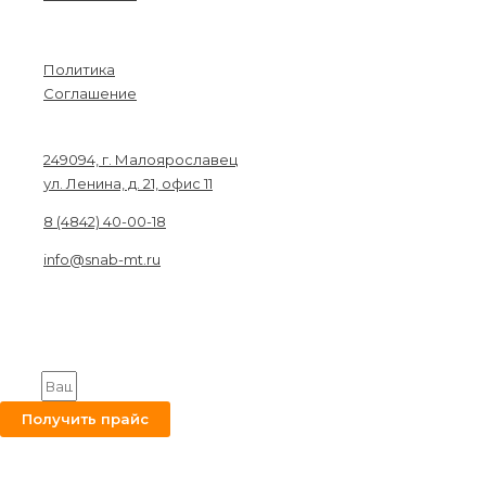
Menu
Политика
Соглашение
Связаться с нами
249094, г. Малоярославец
ул. Ленина, д. 21, офис 11
8 (4842) 40-00-18
info@snab-mt.ru
© 2026. Снабкомплект-МТ
Строительные материалы и оборудование.
Все права защищены.
Получите на вашу почту оптовый прайс
Email
Получить прайс