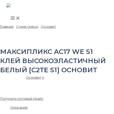
Main
Перейти
Menu
к
содержимому
Главная
/
Сухие смеси
/
Основит
/ МАКСИПЛИКС AC17 WЕ S1 клей
высокоэластичный белый [C2TE S1] ОСНОВИТ
МАКСИПЛИКС AC17 WЕ S1
КЛЕЙ ВЫСОКОЭЛАСТИЧНЫЙ
БЕЛЫЙ [C2TE S1] ОСНОВИТ
Артикул:
87557
Основит
4
3 172.00
₽
/шт.
Получить оптовый прайс
Описание