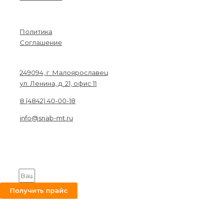
Menu
Политика
Соглашение
Связаться с нами
249094, г. Малоярославец
ул. Ленина, д. 21, офис 11
8 (4842) 40-00-18
info@snab-mt.ru
© 2026. Снабкомплект-МТ
Строительные материалы и оборудование.
Все права защищены.
Получите на вашу почту оптовый прайс
Email
Получить прайс