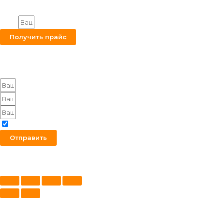
Все права защищены.
Получите на вашу почту оптовый прайс
Email
Получить прайс
Оставьте заявку на получение оптового прайса
Я согласен с политикой конфиденциальности
Отправить