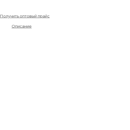
748.00
₽
/шт.
Получить оптовый прайс
Описание
Материалы от производителя, гарантия качества, всегда в
наличии