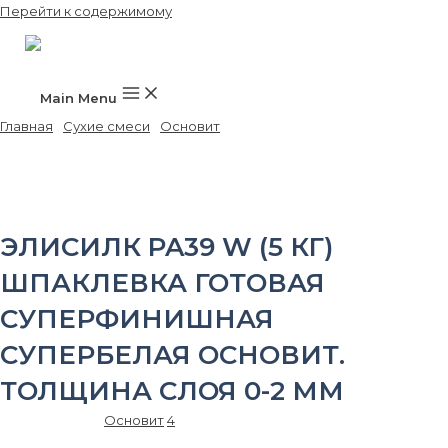
Перейти к содержимому
Main Menu
Главная
/
Сухие смеси
/
Основит
/ ЭЛИСИЛК PA39 W (5 кг)
шпаклевка готовая суперфинишная супербелая ОСНОВИТ.
Толщина слоя 0-2 мм
ЭЛИСИЛК PA39 W (5 КГ)
ШПАКЛЕВКА ГОТОВАЯ
СУПЕРФИНИШНАЯ
СУПЕРБЕЛАЯ ОСНОВИТ.
ТОЛЩИНА СЛОЯ 0-2 ММ
Артикул:
77630
Основит
4