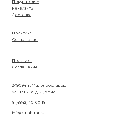
Покупателям
Реквизиты
Доставка
Информация
Политика
Соглашение
Menu
Политика
Соглашение
Связаться с нами
249094, г. Малоярославец
ул. Ленина, д. 21, офис 11
8 (4842) 40-00-18
info@snab-mt.ru
© 2026. Снабкомплект-МТ
Строительные материалы и оборудование.